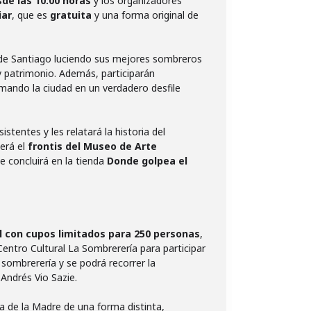
de las 10:00 horas
y los organizadores
iar
, que es
gratuita
y una forma original de
o de Santiago luciendo sus mejores sombreros
y patrimonio. Además, participarán
mando la ciudad en un verdadero desfile
stentes y les relatará la historia del
erá el
frontis del Museo de Arte
e concluirá en la tienda
Donde golpea el
l con cupos limitados para 250 personas
,
entro Cultural La Sombrerería para participar
 sombrerería y se podrá recorrer la
 Andrés Vio Sazie.
a de la Madre de una forma distinta,