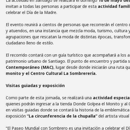
La actividad en Santiago se realizará el domingo
10 de mayo des
invitan a todas las personas a participar de esta
actividad famil
celebrar el Día de la Madre.
El evento reunirá a cientos de personas que recorrerán el centr
y atuendos, en una instancia que mezcla moda, turismo, cultura 
agrupaciones que rescatan la moda de distintas épocas, transfor
ciudadano lleno de estilo.
El recorrido contará con un guía turístico que acompañará a los asi
patrimonio urbano de Santiago. El punto de encuentro y partida s
Contemporáneo (MAC)
, lugar desde donde iniciarán una ruta qu
monito y el Centro Cultural La Sombrerería.
Visitas guiadas y exposición
Como parte de esta jornada, se realizará una
actividad especia
quienes podrán ingresar a la tienda Donde Golpea el Monito y al C
en visitas guiadas donde se contará la historia de la emblemática
exposición
“La circunferencia de la chupalla”
del artista visual
“El Paseo Mundial con Sombrero es una invitación a celebrar el Dí