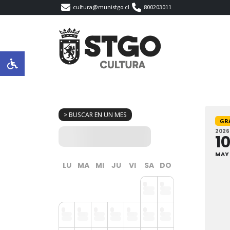
cultura@munistgo.cl
800203011
> BUSCAR EN UN MES
GR
2026
1
MAY
LU
MA
MI
JU
VI
SA
DO