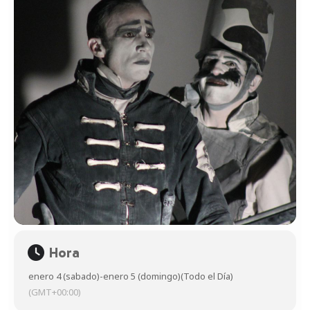
Hora
enero 4 (sabado)
-
enero 5 (domingo)
(Todo el Día)
(GMT+00:00)