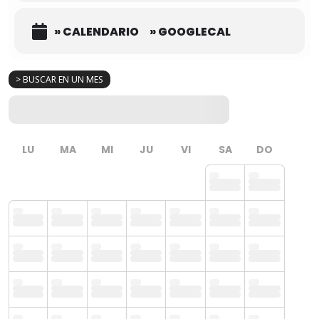
» CALENDARIO
» GOOGLECAL
> BUSCAR EN UN MES
LU
MA
MI
JU
VI
SA
DO