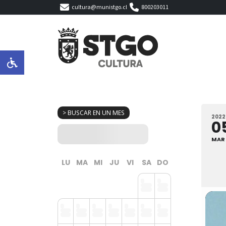
cultura@munistgo.cl
800203011
> BUSCAR EN UN MES
2022
0
MAR
LU
MA
MI
JU
VI
SA
DO