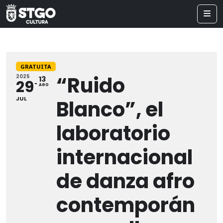
GRATUITA
“Ruido
2025
13
29
AGO
JUL
Blanco”, el
laboratorio
internacional
de danza afro
contemporán