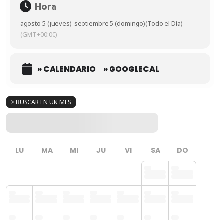
Hora
agosto 5 (jueves)
-
septiembre 5 (domingo)
(Todo el Día)
(GMT+00:00)
» CALENDARIO
» GOOGLECAL
> BUSCAR EN UN MES
LU
MA
MI
JU
VI
SA
DO