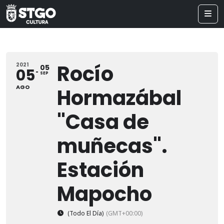
Rocío
2021
05
05
SEP
AGO
Hormazábal
"Casa de
muñecas".
Estación
Mapocho
(Todo El Día)
(GMT+00:00)