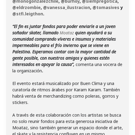
@monogonzalezchile
,
@burhoy
,
@siempregotica
,
@eldrzombie
,
@vanessa_ilustracion
,
@tomasives
y
@stfi.leigthon
.
“El fin es juntar fondos para poder enviarle a un joven
soñador skater, llamado
Moataz
quien ayudará a su
comunidad comprando víveres e insumos y materiales
impermeables para el frío invierno que se viene en
Palestina. Esperamos contar con la mayor cantidad de
gente posible, con nuestros amigos y quienes estén
interesados en apoyar la causa”,
comenta una vocera de
la organización
.
El evento estará musicalizado por Buen Clima y una
curatoría de ritmos árabes por Karam Karam. También
habrá venta de merchandizing como poleras, gorros y
stickers.
A través de esta colaboración con los artistas se busca
no solo reunir fondos para esta generosa iniciativa de
Moataz, sino también generar un espacio donde el arte,
el skate y la resistencia confluyen en un mismo