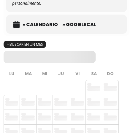
personalmente.
» CALENDARIO
» GOOGLECAL
> BUSCAR EN UN MES
LU
MA
MI
JU
VI
SA
DO