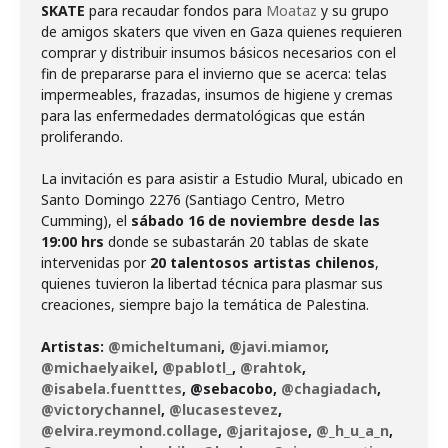
SKATE
para recaudar fondos
para
Moataz
y su grupo
de amigos skaters que viven en Gaza quienes requieren
comprar y distribuir insumos básicos necesarios con el
fin de prepararse para el invierno que se acerca: telas
impermeables, frazadas, insumos de higiene y cremas
para las enfermedades dermatológicas que están
proliferando.
La invitación es para asistir a Estudio Mural, ubicado en
Santo Domingo 2276 (Santiago Centro, Metro
Cumming), el
sábado 16 de noviembre desde las
19:00 hrs
donde se subastarán 20 tablas de skate
intervenidas por
20 talentosos artistas chilenos
,
quienes tuvieron la libertad técnica para plasmar sus
creaciones, siempre bajo la temática de Palestina.
Artistas:
@micheltumani
,
@javi.miamor
,
@michaelyaikel
,
@pablotl_
,
@rahtok
,
@isabela.fuentttes
, @sebacobo,
@chagiadach
,
@victorychannel
,
@lucasestevez
,
@elvira.reymond.collage
,
@jaritajose
,
@_h_u_a_n
,