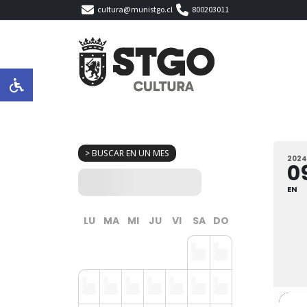
cultura@munistgo.cl
800203011
> BUSCAR EN UN MES
2024
0
EN
LU
MA
MI
JU
VI
SA
DO