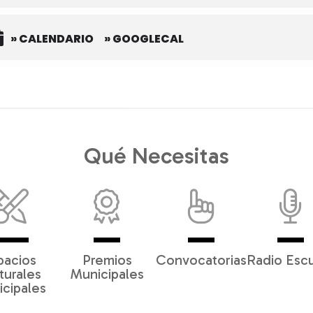
» CALENDARIO
» GOOGLECAL
Qué Necesitas
pacios
Premios
Convocatorias
Radio Esc
turales
Municipales
cipales