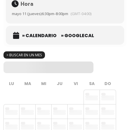
Hora
mayo 11 (jueves)
6:30pm
-
8:00pm
(GMT-04:00)
» CALENDARIO
» GOOGLECAL
> BUSCAR EN UN MES
LU
MA
MI
JU
VI
SA
DO