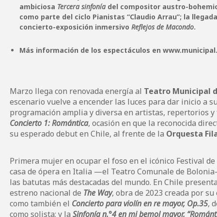
ambiciosa
Tercera sinfonía
del compositor austro-bohemio;
como parte del ciclo Pianistas “Claudio Arrau”; la llegada
concierto-exposición inmersivo
Reflejos de Macondo
.
Más información de los espectáculos en
www.municipal.
Marzo llega con renovada energía al
Teatro Municipal 
escenario vuelve a encender las luces para dar inicio a s
programación amplia y diversa en artistas, repertorios y 
Concierto 1: Romántica
, ocasión en que la reconocida dire
su esperado debut en Chile, al frente de la
Orquesta Fil
Primera mujer en ocupar el foso en el icónico Festival de
casa de ópera en Italia —el Teatro Comunale de Bolonia
las batutas más destacadas del mundo. En Chile present
estreno nacional de
The Way
, obra de 2023 creada por su
como también el
Concierto para violín en re mayor, Op.35
, 
como solista; y la
Sinfonía n.°4 en mi bemol mayor, “Románt