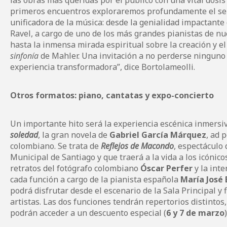
las obras más queridas por el público con una vital dosis
primeros encuentros exploraremos profundamente el sen
unificadora de la música: desde la genialidad impactante
Ravel, a cargo de uno de los más grandes pianistas de n
hasta la inmensa mirada espiritual sobre la creación y e
sinfonía
de Mahler. Una invitación a no perderse ninguno d
experiencia transformadora”, dice Bortolameolli.
Otros formatos: piano, cantatas y expo-concierto
Un importante hito será la experiencia escénica inmers
soledad
, la gran novela de
Gabriel García Márquez
, ad 
colombiano. Se trata de
Reflejos de Macondo
, espectáculo
Municipal de Santiago y que traerá a la vida a los icónico
retratos del fotógrafo colombiano
Óscar Perfer
y la int
cada función a cargo de la pianista española
María José 
podrá disfrutar desde el escenario de la Sala Principal y 
artistas. Las dos funciones tendrán repertorios distintos
podrán acceder a un descuento especial (
6 y 7 de marzo
)