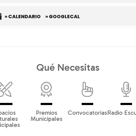
» CALENDARIO
» GOOGLECAL
Qué Necesitas
pacios
Premios
Convocatorias
Radio Esc
turales
Municipales
cipales