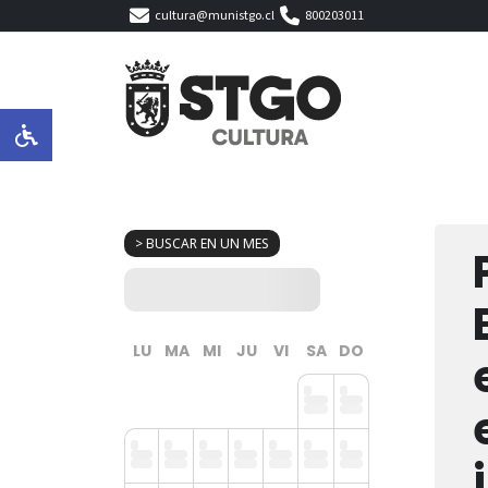
cultura@munistgo.cl
800203011
> BUSCAR EN UN MES
LU
MA
MI
JU
VI
SA
DO