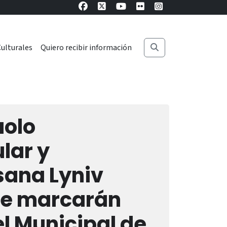
ulturales
Quiero recibir información
aolo
lar y
sana Lyniv
que marcarán
l Municipal de