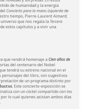
 de novedad y sorpresas. En estos
tido de humanidad y la energía
 del
Concierto para la mano izquierd
a
de
uestro tiempo, Pierre-Laurent Aimard;
l universo que nos regala la
Tercera
e estos capítulos y a vivir una
iva que rendirá homenaje a
Cien años de
portas del centenario del Nobel
 que tendrá su estreno nacional en el
s personajes del libro, con sugestivos
erpretación de un programa distinto por
Bustos
. Este concierto-exposición se
finaliza con un cóctel compartido con los
, por lo cual quienes asistan ambos días
.