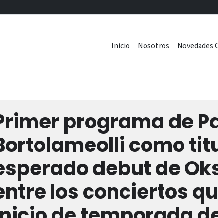
Inicio
Nosotros
Novedades C
Primer programa de P
Bortolameolli como titu
esperado debut de Ok
entre los conciertos 
inicio de temporada de