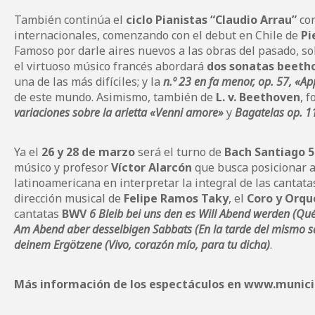
También continúa el
ciclo Pianistas “Claudio Arrau”
con
internacionales, comenzando con el debut en Chile de
Pi
Famoso por darle aires nuevos a las obras del pasado, sobr
el virtuoso músico francés abordará
dos sonatas beeth
una de las más difíciles; y la
n.º 23 en fa menor, op. 57, «A
de este mundo.
Asimismo, también de
L. v. Beethoven
, 
variaciones sobre la arietta «Venni amore»
y
Bagatelas op. 1
Ya el
26 y 28 de marzo
será el turno de
Bach Santiago 5
músico y profesor
Víctor Alarcón
que busca posicionar a
latinoamericana en interpretar la integral de las cantatas
dirección musical de
Felipe Ramos Taky
, el
Coro y Orqu
cantatas
BWV
6 Bleib bei uns den es Will Abend werden (Qué
Am Abend aber desselbigen Sabbats (En la tarde del mismo 
deinem Ergötzene (Vivo, corazón mío, para tu dicha)
.
Más información de los espectáculos en
www.municip