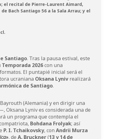
 el recital de Pierre-Laurent Aimard,
 de Bach Santiago 56 a la Sala Arrau; y el
cl
.
de Santiago
. Tras la pausa estival, este
u
Temporada 2026
con una
formatos. El puntapié inicial será el
ctora ucraniana
Oksana Lyniv
realizará
armónica de Santiago
.
 Bayrouth (Alemania) y en dirigir una
—, Oksana Lyniv es considerada una de
ará un programa que contempla el
 compatriota,
Bohdana Frolyak
; así
de
P. I. Tchaikovsky
, con
Andrii Murza
ica»
, de
A. Bruckner
(
13 y 14 de