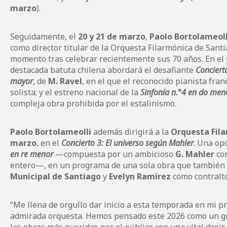
marzo
).
Seguidamente, el
20 y 21 de marzo
,
Paolo Bortolameoll
como director titular de la Orquesta Filarmónica de Santi
momento tras celebrar recientemente sus 70 años. En el
destacada batuta chilena abordará el desafiante
Concierto
mayor
, de
M. Ravel
, en el que el reconocido pianista fra
solista; y el estreno nacional de la
Sinfonía n.°4 en do men
compleja obra prohibida por el estalinismo.
Paolo Bortolameolli
además dirigirá a la
Orquesta Fil
marzo
, en el
Concierto 3: El universo según Mahler
. Una op
en re menor
—compuesta por un ambicioso
G. Mahler
com
entero—, en un programa de una sola obra que también 
Municipal de Santiago
y
Evelyn Ramírez
como contralto
“Me llena de orgullo dar inicio a esta temporada en mi pr
admirada orquesta. Hemos pensado este 2026 como un gra