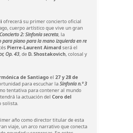
i
ofrecerá su primer concierto oficial
ago, cuerpo artístico que vive un gran
Concierto 2: Sinfonía secreta
, la
 para piano para la mano izquierda en re
ncés
Pierre-Laurent Aimard
será el
or, Op. 43
, de
D. Shostakovich
, colosal y
armónica de Santiago
el
27 y 28 de
ortunidad para escuchar la
Sinfonía n.º 3
o tentativa para contener al mundo
tendrá la actuación del
Coro del
 solista.
imer año como director titular de esta
n viaje, un arco narrativo que conecta