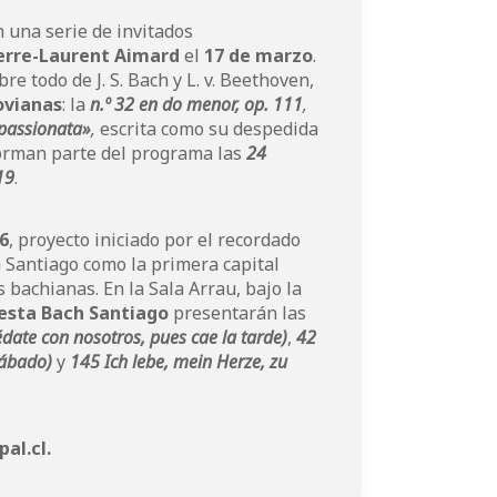
 una serie de invitados
erre-Laurent Aimard
el
17 de marzo
.
e todo de J. S. Bach y L. v. Beethoven,
ovianas
: la
n.º 32 en do menor, op. 111
,
ppassionata»
,
escrita como su despedida
forman parte del programa las
24
19
.
6
, proyecto iniciado por el recordado
 Santiago como la primera capital
 bachianas. En la Sala Arrau, bajo la
esta Bach Santiago
presentarán las
date con nosotros, pues cae la tarde)
,
42
sábado)
y
145 Ich lebe, mein Herze, zu
al.cl
.