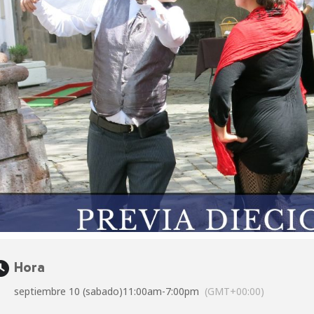
Hora
septiembre 10 (sabado)
11:00am
-
7:00pm
(GMT+00:00)