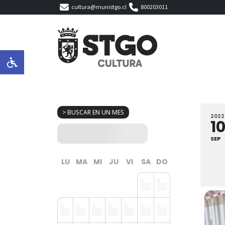
cultura@munistgo.cl
800203011
> BUSCAR EN UN MES
2022
1
SEP
LU
MA
MI
JU
VI
SA
DO