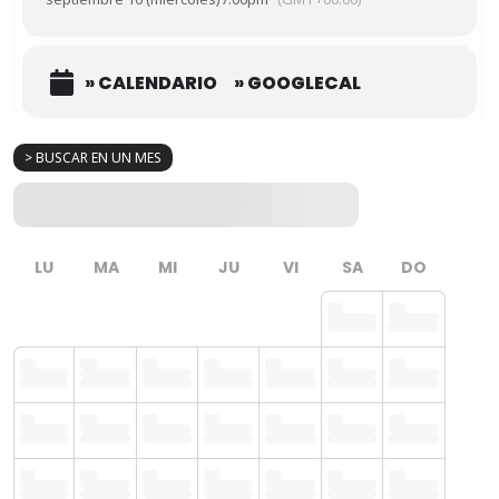
» CALENDARIO
» GOOGLECAL
> BUSCAR EN UN MES
LU
MA
MI
JU
VI
SA
DO