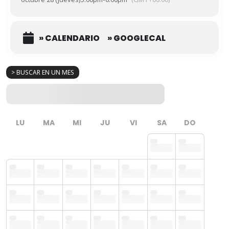
» CALENDARIO
» GOOGLECAL
> BUSCAR EN UN MES
LU
MA
MI
JU
VI
SA
DO