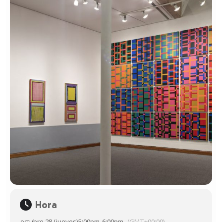
Hora
octubre 28 (jueves)
5:00pm
-
6:00pm
(GMT+00:00)