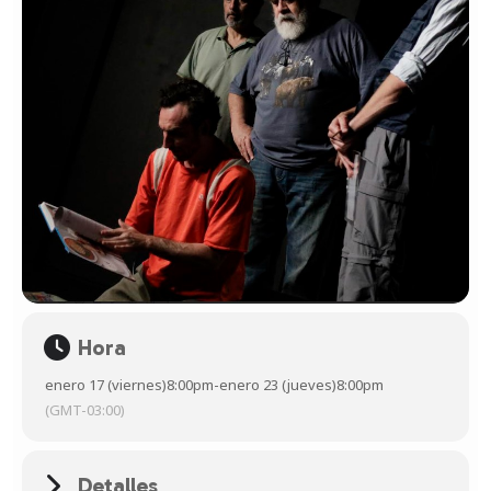
Hora
enero 17 (viernes)
8:00pm
-
enero 23 (jueves)
8:00pm
(GMT-03:00)
Detalles