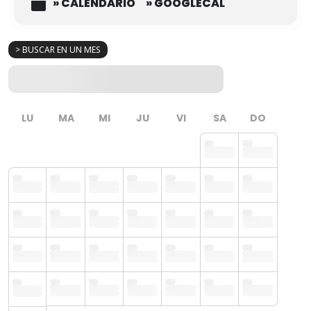
» CALENDARIO
» GOOGLECAL
> BUSCAR EN UN MES
LU
MA
MI
JU
VI
SA
DO