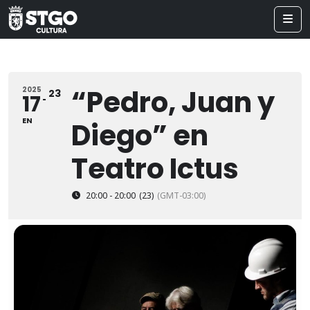
“Pedro, Juan y
2025
23
17
EN
Diego” en
Teatro Ictus
20:00 - 20:00
(23)
(GMT-03:00)