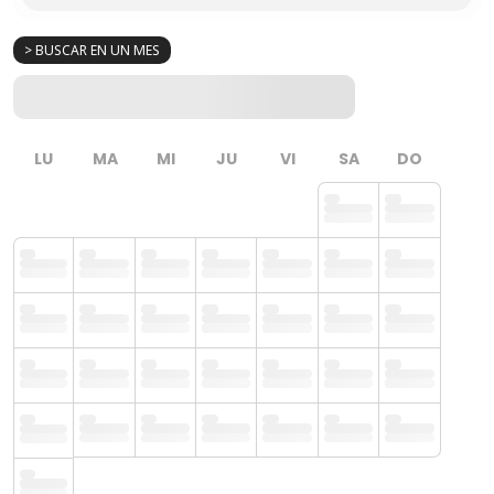
> BUSCAR EN UN MES
LU
MA
MI
JU
VI
SA
DO