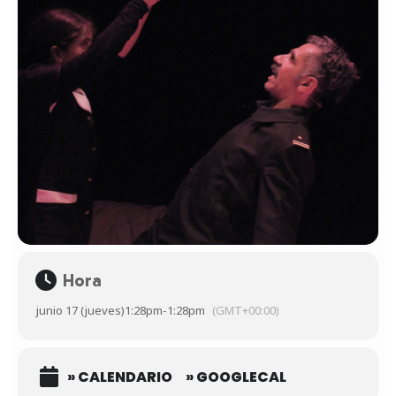
Hora
junio 17 (jueves)
1:28pm
-
1:28pm
(GMT+00:00)
» CALENDARIO
» GOOGLECAL