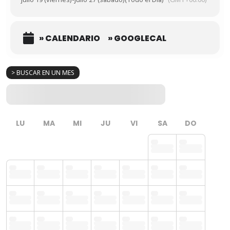
» CALENDARIO
» GOOGLECAL
> BUSCAR EN UN MES
LU
MA
MI
JU
VI
SA
DO