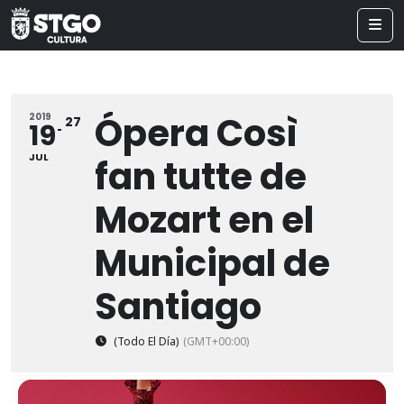
Ópera Così
2019
27
19
JUL
fan tutte de
Mozart en el
Municipal de
Santiago
(Todo El Día)
(GMT+00:00)