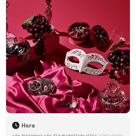
Hora
julio 19 (viernes)
-
julio 27 (sabado)
(Todo el Día)
(GMT+00:00)