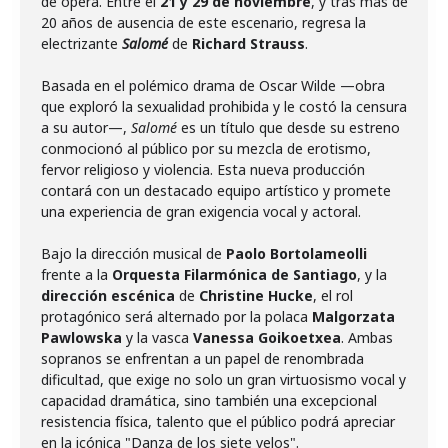
de ópera. Entre el
21 y 29 de noviembre
, y tras más de
20 años de ausencia de este escenario, regresa la
electrizante
Salomé
de
Richard Strauss
.
Basada en el polémico drama de Oscar Wilde —obra
que exploró la sexualidad prohibida y le costó la censura
a su autor—,
Salomé
es un título que desde su estreno
conmocionó al público por su mezcla de erotismo,
fervor religioso y violencia. Esta nueva producción
contará con un destacado equipo artístico y promete
una experiencia de gran exigencia vocal y actoral.
Bajo la dirección musical de
Paolo Bortolameolli
frente a la
Orquesta Filarmónica de Santiago
, y la
dirección escénica
de
Christine Hucke
, el rol
protagónico será alternado por la polaca
Malgorzata
Pawlowska
y la vasca
Vanessa Goikoetxea
. Ambas
sopranos se enfrentan a un papel de renombrada
dificultad, que exige no solo un gran virtuosismo vocal y
capacidad dramática, sino también una excepcional
resistencia física, talento que el público podrá apreciar
en la icónica "Danza de los siete velos".