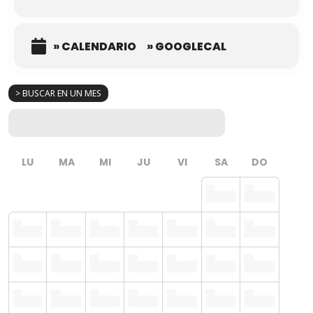
» CALENDARIO
» GOOGLECAL
> BUSCAR EN UN MES
LU
MA
MI
JU
VI
SA
DO