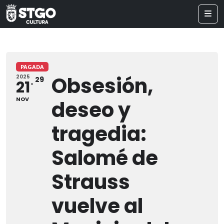
PAGADA
Obsesión,
2025
29
21
NOV
deseo y
tragedia:
Salomé de
Strauss
vuelve al