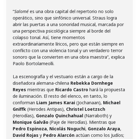
“
Salomé
es una obra capital del repertorio no solo
operático, sino que sinfónico universal. Straus logra
abrir las puertas a una sonoridad musical, marcada por
una perspectiva psicológica siempre al borde del
colapso tonal. Así, tiene momentos
extraordinariamente líricos, pero que están siempre en
conflicto con una violencia tonal y un verdadero terror
sonoro que la convierten en una obra maestra”, explica
Paolo Bortolameolli.
La escenografía y el vestuario están a cargo de la
diseñadora alemana-chilena
Rebekka Dornhege
Reyes
mientras que
Ricardo Castro
hará la propuesta
de iluminación. El resto del elenco, en tanto, lo
conforman
Liam James Karai
(Jochanaan),
Michael
Gniffk
(Herodes Antipas),
Christel Loetzsch
(Herodías),
Gonzalo Ǫuinchahual
(Narraboth) y
Monique Galvão
(Paje de Herodías). Mientras que
Pedro Espinoza
,
Nicolás Noguchi
,
Gonzalo Araya
,
David Rojas
y
Pedro Alarcón
actúan como los Judíos;