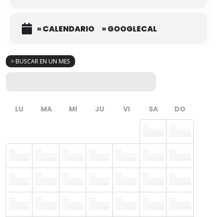
» CALENDARIO
» GOOGLECAL
> BUSCAR EN UN MES
LU
MA
MI
JU
VI
SA
DO