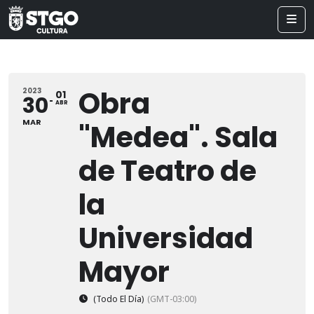
Obra
2023
01
30
ABR
MAR
"Medea". Sala
de Teatro de
la
Universidad
Mayor
(Todo El Día)
(GMT-03:00)