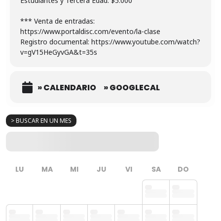
Estudiantes y Tercera Edad: $5.000
*** Venta de entradas:
https://www.portaldisc.com/evento/la-clase
Registro documental: https://www.youtube.com/watch?
v=gV15HeGyvGA&t=35s
» CALENDARIO
» GOOGLECAL
> BUSCAR EN UN MES
LU
MA
MI
JU
VI
SA
DO