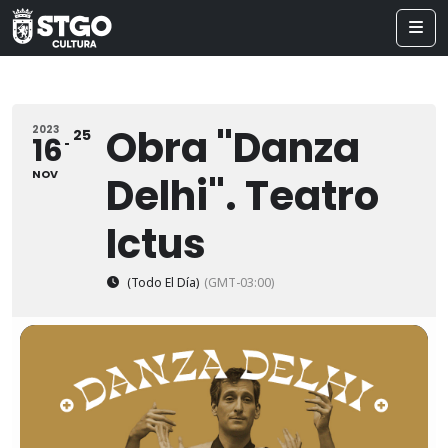
Obra "Danza
2023
25
16
NOV
Delhi". Teatro
Ictus
(Todo El Día)
(GMT-03:00)