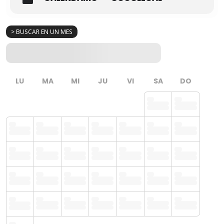
> BUSCAR EN UN MES
LU
MA
MI
JU
VI
SA
DO