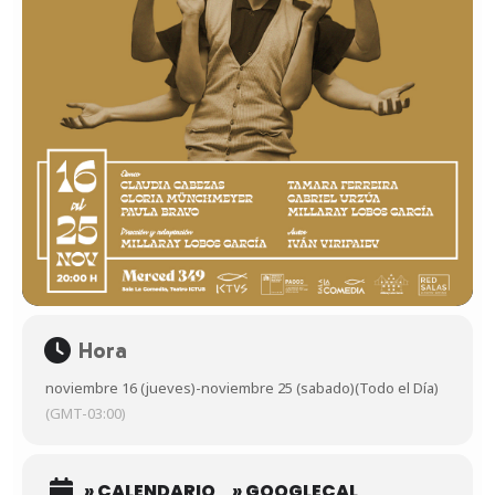
Hora
noviembre 16 (jueves)
-
noviembre 25 (sabado)
(Todo el Día)
(GMT-03:00)
» CALENDARIO
» GOOGLECAL