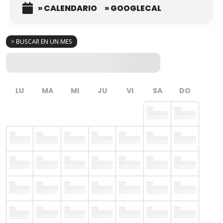
» CALENDARIO
» GOOGLECAL
> BUSCAR EN UN MES
LU
MA
MI
JU
VI
SA
DO