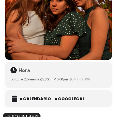
Hora
octubre 28 (viernes)
8:30pm
-
10:00pm
(GMT+00:00)
» CALENDARIO
» GOOGLECAL
> BUSCAR EN UN MES