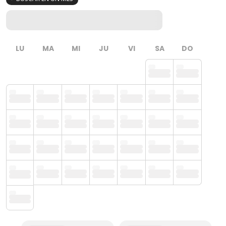
LU
MA
MI
JU
VI
SA
DO