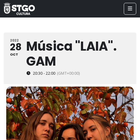
Música "LAIA".
2022
28
OCT
GAM
20:30 - 22:00
(GMT+00:00)