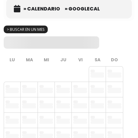
» CALENDARIO
» GOOGLECAL
> BUSCAR EN UN MES
LU
MA
MI
JU
VI
SA
DO