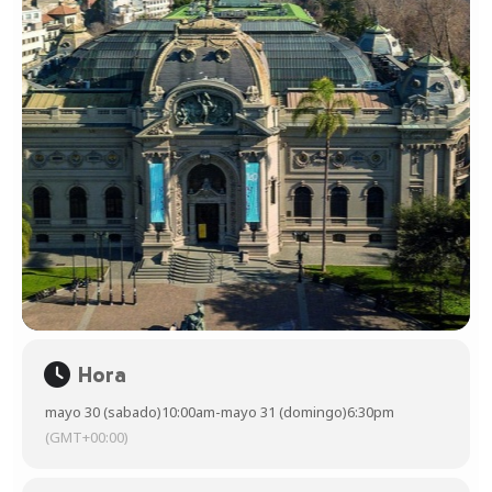
Hora
mayo 30 (sabado)
10:00am
-
mayo 31 (domingo)
6:30pm
(GMT+00:00)