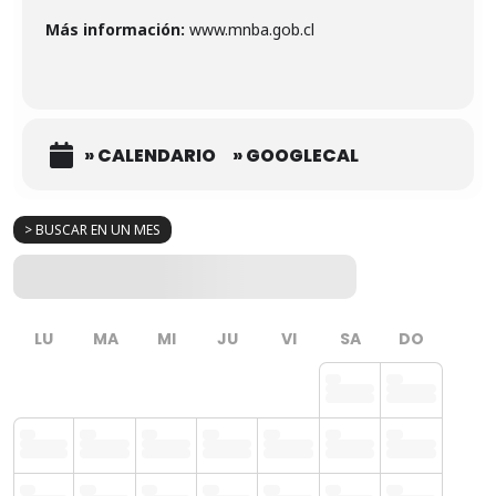
Más información:
www.mnba.gob.cl
» CALENDARIO
» GOOGLECAL
> BUSCAR EN UN MES
LU
MA
MI
JU
VI
SA
DO