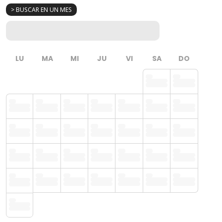
> BUSCAR EN UN MES
LU
MA
MI
JU
VI
SA
DO