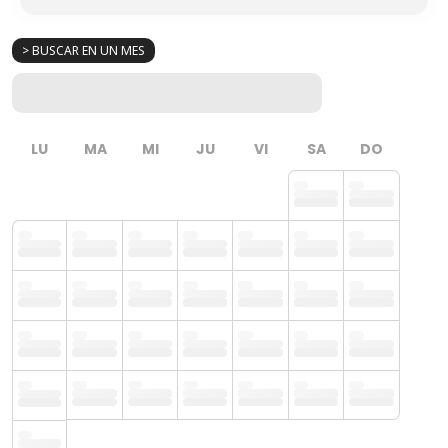
> BUSCAR EN UN MES
LU
MA
MI
JU
VI
SA
DO