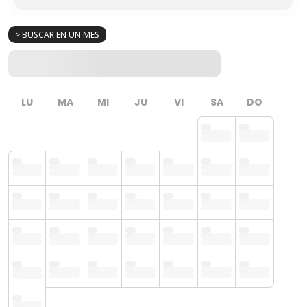
> BUSCAR EN UN MES
LU
MA
MI
JU
VI
SA
DO