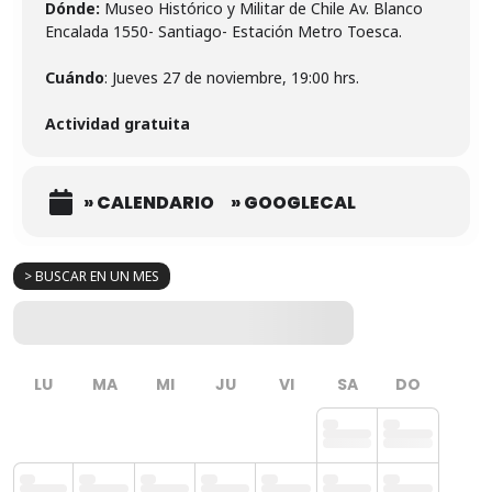
Dónde:
Museo Histórico y Militar de Chile Av. Blanco
Encalada 1550- Santiago- Estación Metro Toesca.
Cuándo
: Jueves 27 de noviembre, 19:00 hrs.
Actividad gratuita
» CALENDARIO
» GOOGLECAL
> BUSCAR EN UN MES
LU
MA
MI
JU
VI
SA
DO