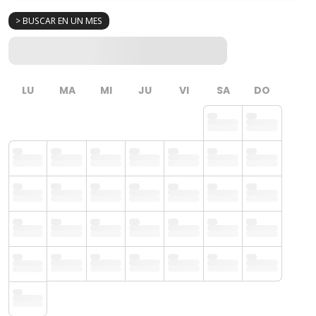
> BUSCAR EN UN MES
LU
MA
MI
JU
VI
SA
DO