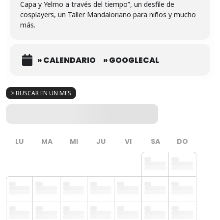
Capa y Yelmo a través del tiempo”, un desfile de
cosplayers, un Taller Mandaloriano para niños y mucho
más.
» CALENDARIO
» GOOGLECAL
> BUSCAR EN UN MES
LU
MA
MI
JU
VI
SA
DO