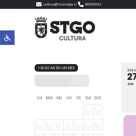
cultura@munistgo.cl
800203011
> BUSCAR EN UN MES
2024
2
JUL
LU
MA
MI
JU
VI
SA
DO