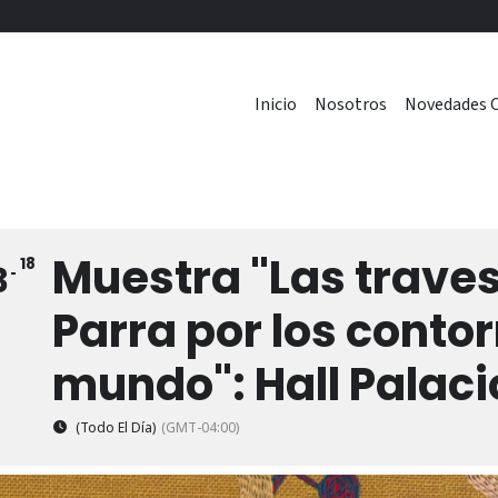
Inicio
Nosotros
Novedades C
Muestra "Las traves
18
3
Parra por los conto
mundo": Hall Palaci
(Todo El Día)
(GMT-04:00)