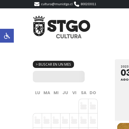
cultura@munistgo.cl
800203011
> BUSCAR EN UN MES
2023
0
AGO
LU
MA
MI
JU
VI
SA
DO