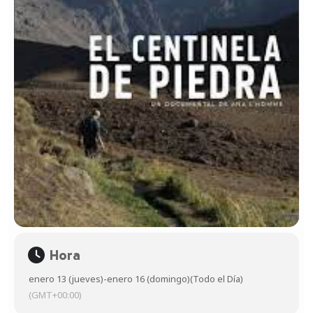
Hora
enero 13 (jueves)
-
enero 16 (domingo)
(Todo el Día)
(GMT+00:00)