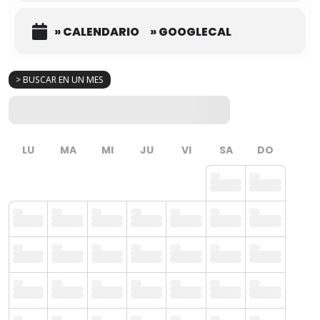
» CALENDARIO
» GOOGLECAL
> BUSCAR EN UN MES
LU
MA
MI
JU
VI
SA
DO