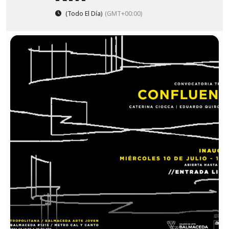
(Todo El Día)
(GMT+00:00)