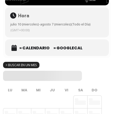
Hora
julio 10 (miercoles)
-
agosto 7 (miercoles)
(Todo el Día)
(GMT+00:00)
» CALENDARIO
» GOOGLECAL
> BUSCAR EN UN MES
LU
MA
MI
JU
VI
SA
DO