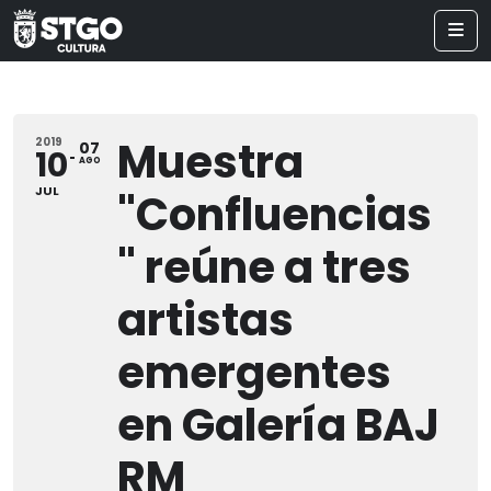
Muestra
2019
07
10
AGO
JUL
"Confluencias
" reúne a tres
artistas
emergentes
en Galería BAJ
RM