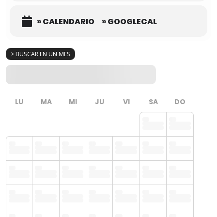
» CALENDARIO
» GOOGLECAL
> BUSCAR EN UN MES
LU
MA
MI
JU
VI
SA
DO