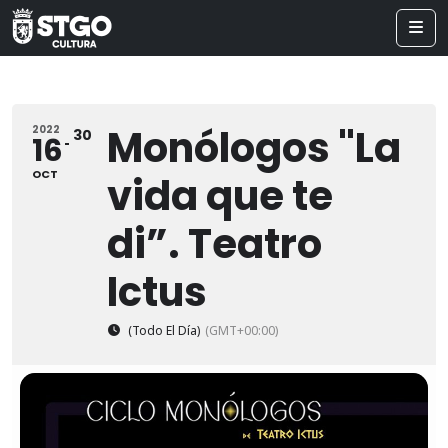
Monólogos "La
2022
30
16
OCT
vida que te
di”. Teatro
Ictus
(Todo El Día)
(GMT+00:00)