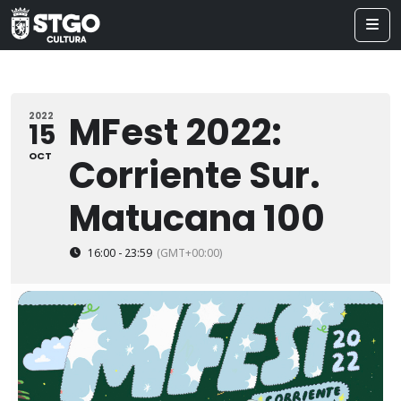
MFest 2022:
2022
15
OCT
Corriente Sur.
Matucana 100
16:00 - 23:59
(GMT+00:00)