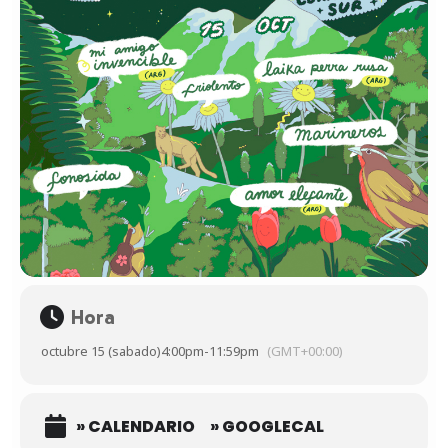
Hora
octubre 15 (sabado)
4:00pm
-
11:59pm
(GMT+00:00)
» CALENDARIO
» GOOGLECAL