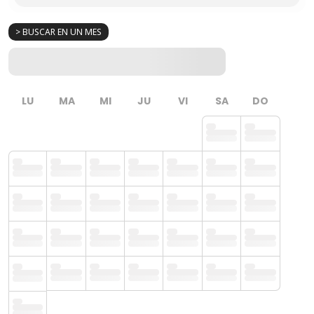
> BUSCAR EN UN MES
LU
MA
MI
JU
VI
SA
DO