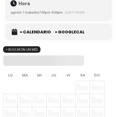
Hora
agosto 7 (sabado)
7:00pm
-
9:00pm
(GMT+00:00)
» CALENDARIO
» GOOGLECAL
> BUSCAR EN UN MES
LU
MA
MI
JU
VI
SA
DO