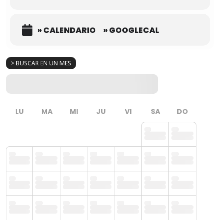
» CALENDARIO
» GOOGLECAL
> BUSCAR EN UN MES
LU
MA
MI
JU
VI
SA
DO