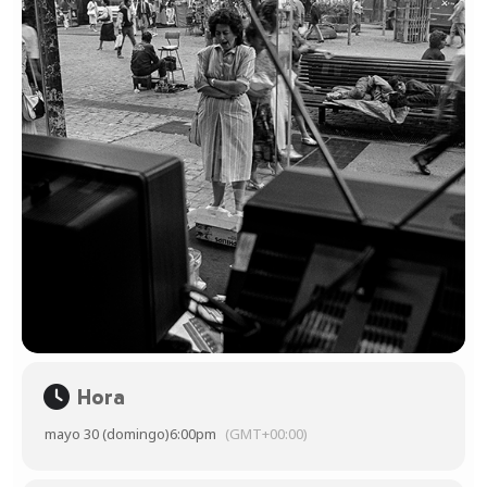
Hora
mayo 30 (domingo)
6:00pm
(GMT+00:00)