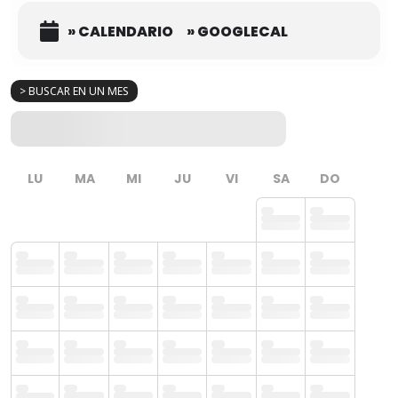
» CALENDARIO
» GOOGLECAL
> BUSCAR EN UN MES
LU
MA
MI
JU
VI
SA
DO