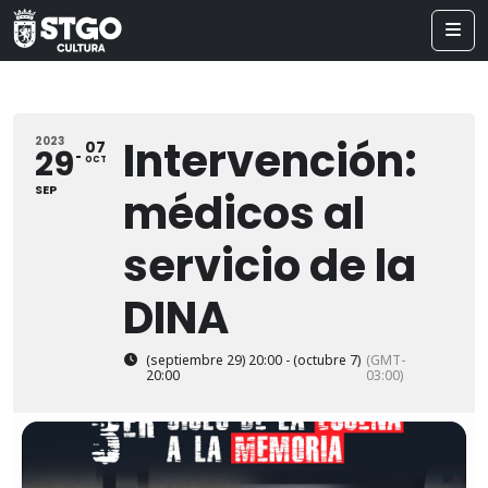
Intervención:
2023
07
29
OCT
SEP
médicos al
servicio de la
DINA
(septiembre 29) 20:00 - (octubre 7)
(GMT-
20:00
03:00)