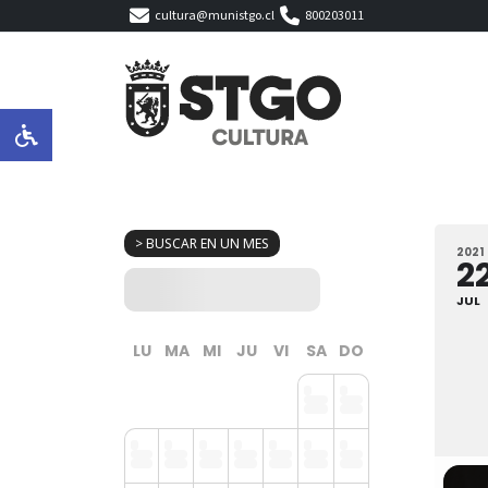
cultura@munistgo.cl
800203011
> BUSCAR EN UN MES
2021
2
JUL
LU
MA
MI
JU
VI
SA
DO