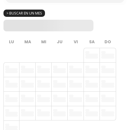
> BUSCAR EN UN MES
LU
MA
MI
JU
VI
SA
DO