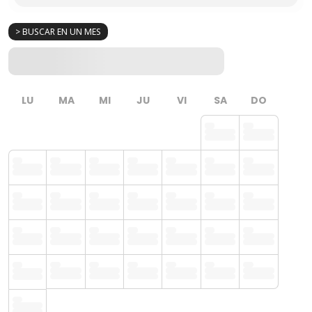
> BUSCAR EN UN MES
LU
MA
MI
JU
VI
SA
DO