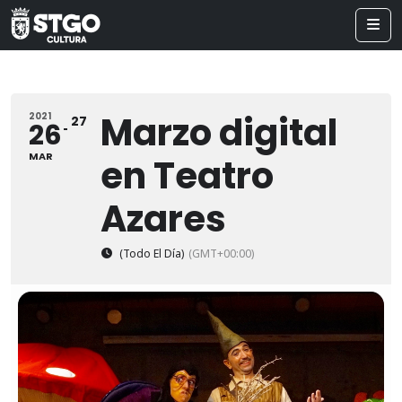
Marzo digital
2021
27
26
MAR
en Teatro
Azares
(Todo El Día)
(GMT+00:00)