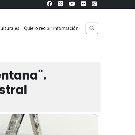
ulturales
Quiero recibir información
entana".
stral