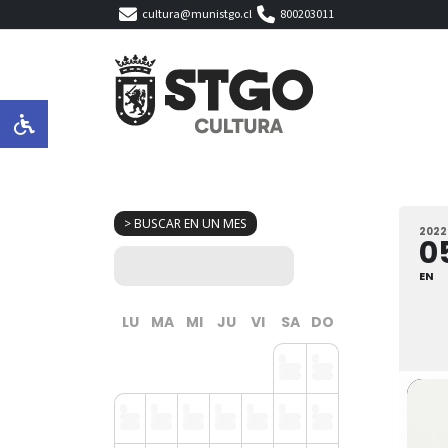
cultura@munistgo.cl
800203011
> BUSCAR EN UN MES
2022
0
EN
LU
MA
MI
JU
VI
SA
DO