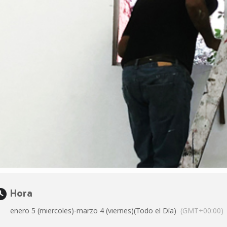
Hora
enero 5 (miercoles)
-
marzo 4 (viernes)
(Todo el Día)
(GMT+00:00)