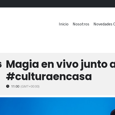
Inicio
Nosotros
Novedades C
Magia en vivo junto 
6
#culturaencasa
11:00
(GMT+00:00)