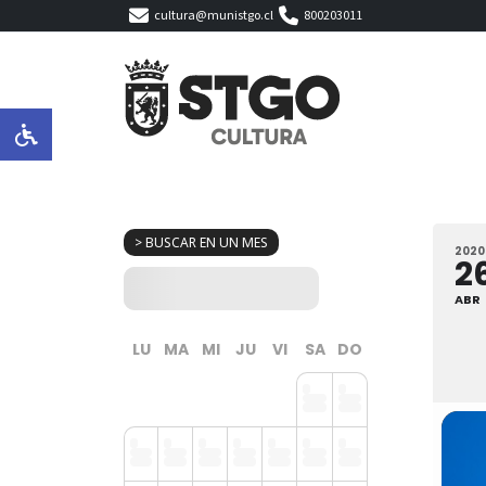
cultura@munistgo.cl
800203011
> BUSCAR EN UN MES
2020
2
ABR
LU
MA
MI
JU
VI
SA
DO