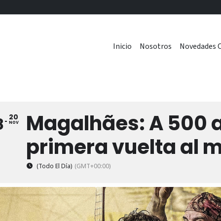
Inicio
Nosotros
Novedades C
Magalhães: A 500 a
20
8
NOV
primera vuelta al 
(Todo El Día)
(GMT+00:00)