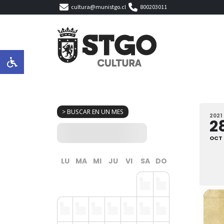
cultura@munistgo.cl
800203011
> BUSCAR EN UN MES
2021
2
OCT
LU
MA
MI
JU
VI
SA
DO