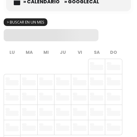
» CALENDARIO
» GOOGLECAL
> BUSCAR EN UN MES
LU
MA
MI
JU
VI
SA
DO