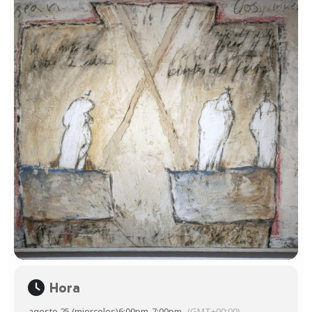
Hora
agosto 25 (miercoles)
6:00pm
-
7:00pm
(GMT+00:00)