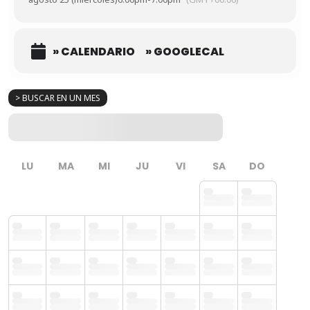
» CALENDARIO
» GOOGLECAL
> BUSCAR EN UN MES
LU
MA
MI
JU
VI
SA
DO