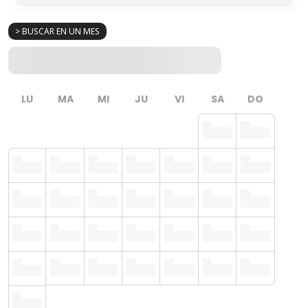
> BUSCAR EN UN MES
LU
MA
MI
JU
VI
SA
DO