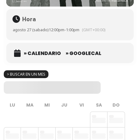
Hora
agosto 27 (sabado)
12:00pm
-
1:00pm
(GMT+00:00)
» CALENDARIO
» GOOGLECAL
> BUSCAR EN UN MES
LU
MA
MI
JU
VI
SA
DO