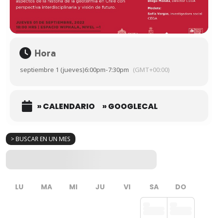
Hora
septiembre 1 (jueves)
6:00pm
-
7:30pm
(GMT+00:00)
» CALENDARIO
» GOOGLECAL
> BUSCAR EN UN MES
LU
MA
MI
JU
VI
SA
DO